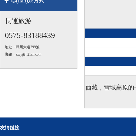
聯(lián)系方式
長運旅游
0575-83188439
地址：嵊州大道399號
郵箱：szcyjt@21cn.com
西藏，雪域高原的
友情鏈接