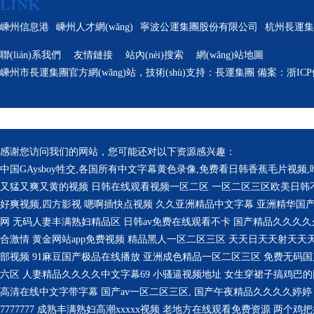
LINK
嵊州信息港
嵊州人才網(wǎng)
寧波公運集團股份有限公司
杭州長運集
聯(lián)系我們
友情鏈接
站內(nèi)搜索
網(wǎng)站地圖
|
|
|
嵊州市長運集團官方網(wǎng)站，技術(shù)支持：長運集團 備案：浙ICP備20
感谢您访问我们的网站，您可能还对以下资源感兴趣：
中国GAysboy牲交,各国所有中文字幕黄色录像,免费看日韩香蕉毛片视频