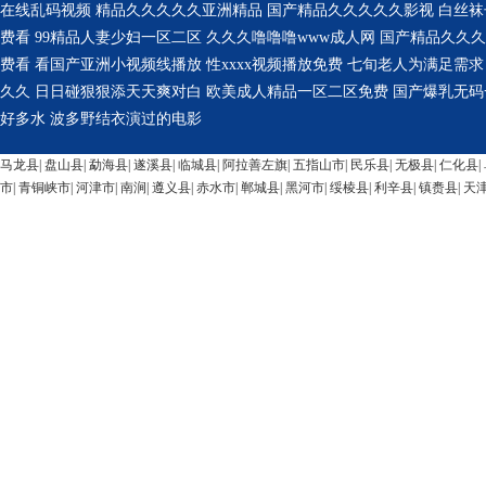
马龙县
|
盘山县
|
勐海县
|
遂溪县
|
临城县
|
阿拉善左旗
|
五指山市
|
民乐县
|
无极县
|
仁化县
|
市
|
青铜峡市
|
河津市
|
南涧
|
遵义县
|
赤水市
|
郸城县
|
黑河市
|
绥棱县
|
利辛县
|
镇赉县
|
天