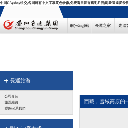
中国GAysboy牲交,各国所有中文字幕黄色录像,免费看日韩香蕉毛片视频,吃逼逼爱爱
網(wǎng)站
長運之家
走進
首頁
長運旅游
公司介紹
西藏，雪域高原
旅游線路
聯(lián)系我們